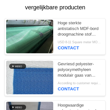
vergelijkbare producten
Hoge sterkte
antistatisch MDF-bord
droogmachine stof
polyester geweven
USD 8-11 Square meter MOQ:1 meter
mesh gordel
CONTACT
Gevriesd polyester-
polyoxymethyleen
modulair gaas van
voedselkwaliteit
According to customer requirements MOQ:1 meter
spiraalverbinding toren
CONTACT
transportmaas platte
aandrijving droogband
Hoogwaardige