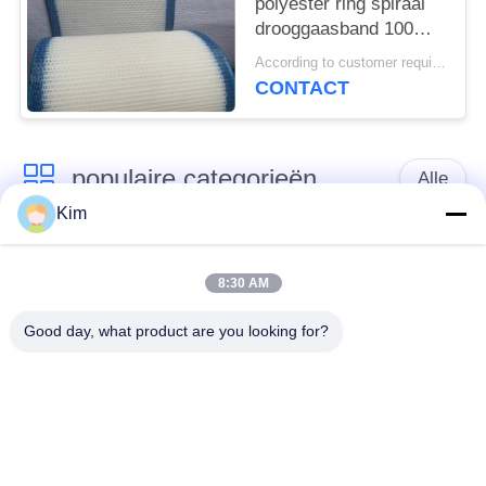
polyester ring spiraal
drooggaasband 100%
polyester
According to customer requirements MOQ:1 meter
filtergaasband,
CONTACT
polyester effen weefsel
gaasband
populaire categorieën
Alle
Kim
het netwerkriem van
Spiraalvormige
de
8:30 AM
netwerkriem
transportbanddraad
Good day, what product are you looking for?
De vlakke Riem van
de transportband van
het Draadnetwerk
het kettingsnetwerk
Vlakke flex
Samenstelling
transportband
Evenwichtige Riem