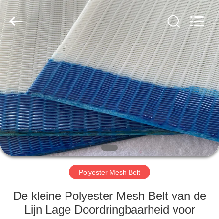
2026
Hebei
Reking
Wire
Mesh
Co.,Ltd.
All
Rights
HUIS
Reserved.
PRODUCTEN
ONGEVEER
ONS
FABRIEKSREIS
Polyester Mesh Belt
KWALITEITSCONTROLE
De kleine Polyester Mesh Belt van de
Lijn Lage Doordringbaarheid voor