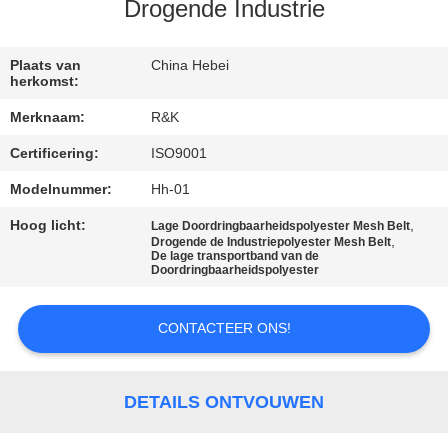
CONTACTEER
Drogende Industrie
ONS
Plaats van
China Hebei
herkomst:
NIEUWS
Merknaam:
R&K
Certificering:
ISO9001
VERZOEK
OM EEN
Modelnummer:
Hh-01
CITAAT
Hoog licht:
,
Lage Doordringbaarheidspolyester Mesh Belt
,
Drogende de Industriepolyester Mesh Belt
De lage transportband van de
Doordringbaarheidspolyester
SITEMAP
CONTACTEER ONS!
PRIVACY
POLICY
DETAILS ONTVOUWEN