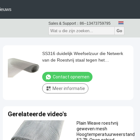
ieuws
Sales & Support：
86--13473759795
Go
SS316 duidelijk Weefselzuur die Netwerk
van de Roestvrij staal tegen het
Nederlandse Draad verzetten zich
Contact opnemen
Meer informatie
Gerelateerde video's
Plain Weave roestvrij
geweven mesh
Hoogtemperatuurweerstand