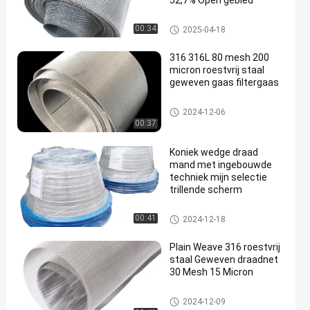
52,7% Open gebied
roestvrij staal geweven draadnetw
00:34
2025-04-18
erk
316 316L 80 mesh 200
micron roestvrij staal
geweven gaas filtergaas
roestvrij staal geweven draad
2024-12-06
netwerk
00:37
Koniek wedge draad
mand met ingebouwde
techniek mijn selectie
trillende scherm
roestvrij staal geweven draad
00:41
2024-12-18
netwerk
Plain Weave 316 roestvrij
staal Geweven draadnet
30 Mesh 15 Micron
roestvrij staal geweven draad
2024-12-09
netwerk