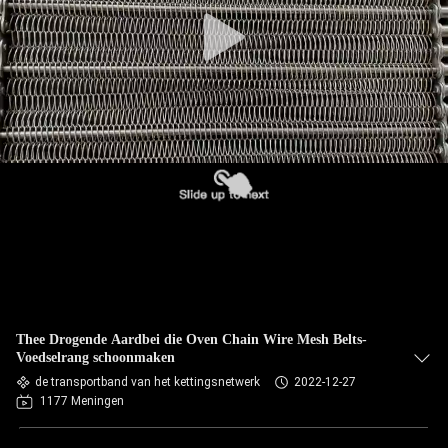
CONTACTEER
ONS
NIEUWS
VERZOEK
OM EEN
CITAAT
SITEMAP
Thee Drogende Aardbei die Oven Chain Wire Mesh Belts-
PRIVACY
Voedselrang schoonmaken
POLICY
de transportband van het kettingsnetwerk
2022-12-27
1177 Meningen