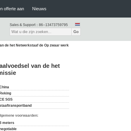
n offerte aan
Nieuws
Sales & Support：
86--13473759795
Go
van de het Netwerkstaaf de Op zwaar werk
haalvoedsel van de het
missie
China
Reking
CE SGS
staaftransportband
Algemene voorwaarden:
3 meters
negotiable