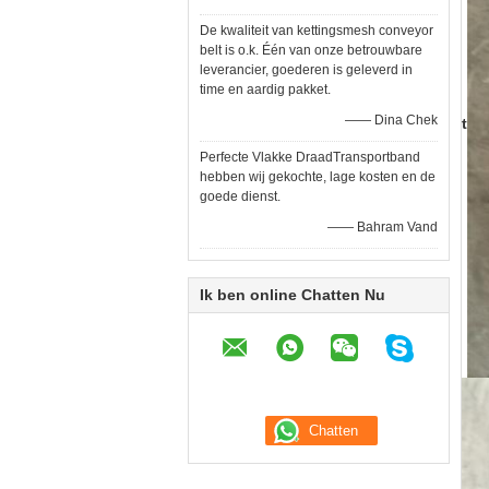
De kwaliteit van kettingsmesh conveyor
belt is o.k. Één van onze betrouwbare
leverancier, goederen is geleverd in
time en aardig pakket.
—— Dina Chek
t
Perfecte Vlakke DraadTransportband
hebben wij gekochte, lage kosten en de
goede dienst.
—— Bahram Vand
Ik ben online Chatten Nu