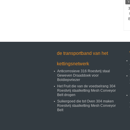
3
B
de transportband van het
kettingsnetwerk
Anticorrosieve 316 Roestvrij staal
Geweven Draaddoek voor
Boldiepvriezer
Het Fruit die van de voedselrang 304
Roestvrij staalketting Mesh Conveyor
Belt drogen
Suikergoed die tot Oven 304 maken
Roestvrij staalketting Mesh Conveyor
Belt