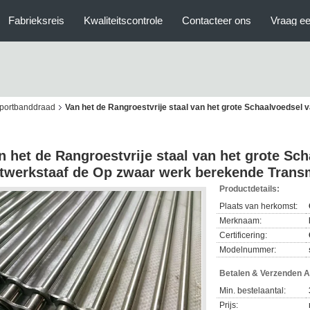
Fabrieksreis
Kwaliteitscontrole
Contacteer ons
Vraag ee
sportbanddraad
Van het de Rangroestvrije staal van het grote Schaalvoedsel 
n het de Rangroestvrije staal van het grote Sc
twerkstaaf de Op zwaar werk berekende Trans
Productdetails:
Plaats van herkomst:
Merknaam:
Certificering:
Modelnummer:
Betalen & Verzenden 
Min. bestelaantal:
Prijs: