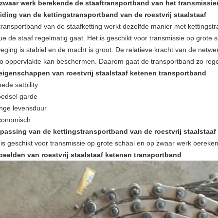
zwaar werk berekende de staaftransportband van het transmissiero
eiding van de kettingstransportband van de roestvrij staalstaaf
transportband van de staafketting werkt dezelfde manier met kettingstra
ue de staaf regelmatig gaat.
Het is geschikt voor transmissie op grote
eging is stabiel en de macht is groot.
De relatieve kracht van de netwe
to oppervlakte kan beschermen.
Daarom gaat de transportband zo reg
eigenschappen van roestvrij staalstaaf ketenen transportband
ede satbility
oedsel garde
ange levensduur
conomisch
passing van de kettingstransportband van de roestvrij staalstaaf
 is geschikt voor transmissie op grote schaal en op zwaar werk bereke
beelden van roestvrij staalstaaf ketenen transportband