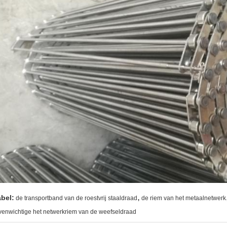
,
abel:
de transportband van de roestvrij staaldraad
de riem van het metaalnetwerk
venwichtige het netwerkriem van de weefseldraad