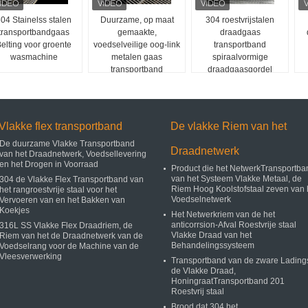
04 Stainelss stalen
Duurzame, op maat
304 roestvrijstalen
transportbandgaas
gemaakte,
draadgaas
elting voor groente
voedselveilige oog-link
transportband
wasmachine
metalen gaas
spiraalvormige
transportband
draadgaasgordel
Vlakke flex transportband
De vlakke Riem van het
De duurzame Vlakke Transportband
Draadnetwerk
van het Draadnetwerk, Voedsellevering
en het Drogen in Voorraad
Product die het NetwerkTransportba
van het Systeem Vlakke Metaal, de
304 de Vlakke Flex Transportband van
Riem Hoog Koolstofstaal zeven van 
het rangroestvrije staal voor het
Voedselnetwerk
Vervoeren van en het Bakken van
Koekjes
Het Netwerkriem van de het
anticorrsion-Afval Roestvrije staal
316L SS Vlakke Flex Draadriem, de
Vlakke Draad van het
Riem van het de Draadnetwerk van de
Behandelingssysteem
Voedselrang voor de Machine van de
Vleesverwerking
Transportband van de zware Lading
de Vlakke Draad,
HoningraatTransportband 201
Roestvrij staal
Brood dat 304 het