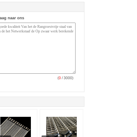
raag naar ons
(
0
/ 3000)