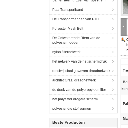
Samenstelling Evenwichtige Riem
PlaatTransportband
De Transportbanden van PTFE
Polyester Mesh Belt
De Ontwaterende Riem van de
G
polyestermodder
h
nylon filternetwerk
het netwerk van de het schermdruk
Tr
roestvrij staal geweven draadnetwerk
architecturaal draadnetwerk
Bel
ken
de doek van de polypropyleenfilter
het polyester drogere scherm
Pa
polyester die stof vormen
Ma
Beste Producten