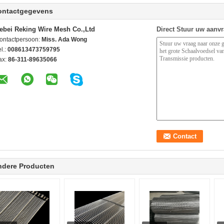
ontactgegevens
ebei Reking Wire Mesh Co.,Ltd
Direct Stuur uw aanv
ontactpersoon:
Miss. Ada Wong
l.:
008613473759795
ax:
86-311-89635066
ndere Producten