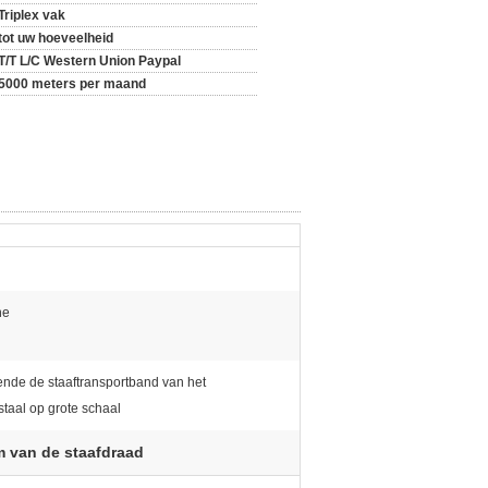
Triplex vak
tot uw hoeveelheid
T/T L/C Western Union Paypal
5000 meters per maand
ne
nde de staaftransportband van het
staal op grote schaal
m van de staafdraad