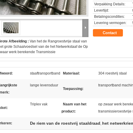
Verpakking Details:
Levertijd:
Betalingscondities:
Levering vermogen:
Contact
rote Afbeelding :
Van het de Rangroestvrije staal van
et grote Schaalvoedsel van de het Netwerkstaaf de Op
zwaar werk berekende Transmissie
efwoord:
staaftransportband
Materiaal:
304 roestvrij staal
angrijkste
lange levensduur
transportband machi
Toepassing:
merk:
Triplex vak
Naam van het
op zwaar werk bereke
kket:
product:
transmissieroestvrije 
De riem van de roestvrij staaldraad
het netwerkrie
rkeren:
,