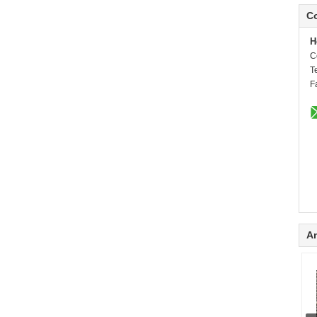
C
H
C
Te
F
A