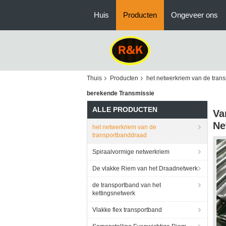
Huis
Producten
Ongeveer ons
Thuis
Producten
het netwerkriem van de tran
berekende Transmissie
ALLE PRODUCTEN
Va
Ne
het netwerkriem van de
transportbanddraad
Spiraalvormige netwerkriem
De vlakke Riem van het Draadnetwerk
de transportband van het
kettingsnetwerk
Vlakke flex transportband