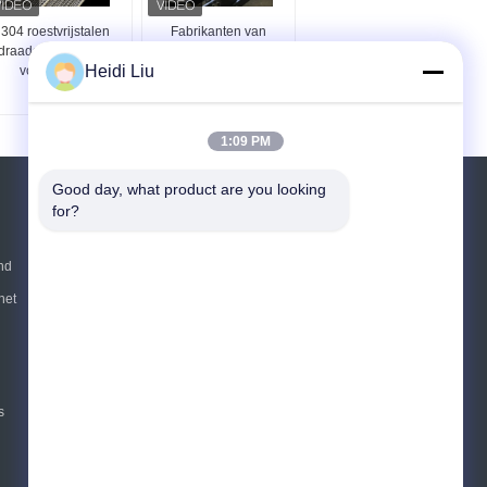
304 roestvrijstalen
Fabrikanten van
draadgaasriemriem
roestvrijstalen
Heidi Liu
voor koeling
transportbanden
fabrikanten
1:09 PM
Good day, what product are you looking 
Vraag een offerte aan
for?
Verzend
nd
het
E-Mail
Sitemap
|
Mobiele site
s