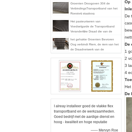
Op 
Groenten Droogoven 304 de
Inl
VerbindingsTransportband van het
Roestvrij staaloog
De 
Het pasteuriseren van
cas
Voedselgarde de Transportband
bew
Veranderlijke Draad die van de
Oogverbinding Vlakke Oppervlakte
net
het gehakte Groenten Bevroren
uit elkaar plaatsen
De 
Oog verbindt Riem, de riem van het
de Draadnetwerk van de
1 go
Voedselrang het Gemakkelijke
2 v
Schoonmaken
3 l
4 e
Toe
Het
De 
I alreay installeer goed de vlakke flex
transportband en de werkzaamheden.
Goed bedrijf met de aardige dienst en
hoog - kwaliteit en hoge reputatie
—— Mervyn Roe