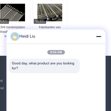
304 roestvrijstalen
Fabrikanten van
draadgaasriemriem
roestvrijstalen
Heidi Liu
voor koeling
transportbanden
fabrikanten
9:54 AM
Good day, what product are you looking 
Vraag een offerte aan
for?
Verzend
nd
het
E-Mail
Sitemap
|
Mobiele site