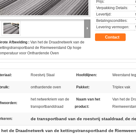
Prijs:
Verpakking Details:
Levertijd:
Betalingscondities:
Levering vermogen:
Contact
rote Afbeelding :
Van het de Draadnetwerk van de
ettingstransportband de Riemweerstand Op hoge
temperatuur voor Onthardende Oven
eriaal:
Roestvrij Staal
Hoofdlijnen:
Weerstand te
bruik:
onthardende oven
Pakket:
Triplex vak
het netwerkriem van de
Naam van het
Van het de Dr
efwoorden:
transportbanddraad
product:
Riemweerstan
de transportband van de roestvrij staaldraad
de ri
rkeren:
,
 het de Draadnetwerk van de kettingstransportband de Riemweer