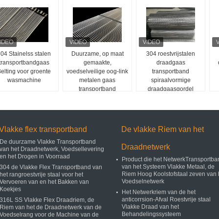
04 Stainelss stalen
Duurzame, op maat
304 roestvrijstalen
transportbandgaas
gemaakte,
draadgaas
elting voor groente
voedselveilige oog-link
transportband
wasmachine
metalen gaas
spiraalvormige
transportband
draadgaasgordel
Vlakke flex transportband
De vlakke Riem van het
De duurzame Vlakke Transportband
Draadnetwerk
van het Draadnetwerk, Voedsellevering
en het Drogen in Voorraad
Product die het NetwerkTransportba
van het Systeem Vlakke Metaal, de
304 de Vlakke Flex Transportband van
Riem Hoog Koolstofstaal zeven van 
het rangroestvrije staal voor het
Voedselnetwerk
Vervoeren van en het Bakken van
Koekjes
Het Netwerkriem van de het
anticorrsion-Afval Roestvrije staal
316L SS Vlakke Flex Draadriem, de
Vlakke Draad van het
Riem van het de Draadnetwerk van de
Behandelingssysteem
Voedselrang voor de Machine van de