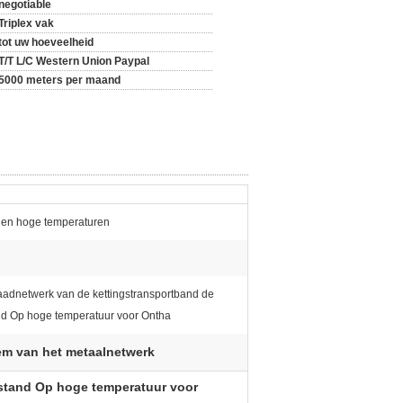
negotiable
Triplex vak
tot uw hoeveelheid
T/T L/C Western Union Paypal
5000 meters per maand
gen hoge temperaturen
aadnetwerk van de kettingstransportband de
d Op hoge temperatuur voor Ontha
em van het metaalnetwerk
stand Op hoge temperatuur voor