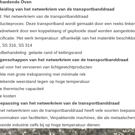
hardende Oven
nleiding van het netwerkriem van de transportbanddraad
t: Het netwerkriem van de transportbanddraad
ductieproces:
Deze transportband wordt gemaakt door een reeks linker 
adnetwerk door een koppelstang of geplooide staaf worden aangesloten
cificatie: Het werk temperatuur: afhankelijk van het materiële beschikba
, SS 316, SS 314
dbehandeling: gelaste rand of kettingsrand
igenschappen van het netwerkriem van de transportbanddraad
aal voor het vervoeren van lichtgewichtproducten
rkte met grote trekspanning met minimale rek
stekende weerstand tegen op hoge temperatuur
e thermische capaciteit
e kosten
oepassing van het netwerkriem van de transportbanddraad
het netwerkriem van de transportbanddraad heeft vele soorten toepass
oonmaken van faciliteiten, Verpakkende machines, die als metaalscherm
kende industrie zelfs bij op hoge temperatuur dienen.