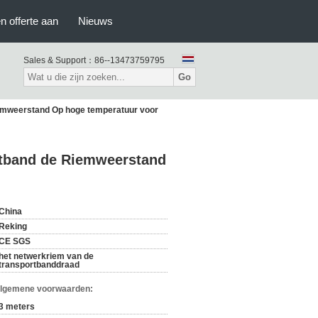
n offerte aan
Nieuws
Sales & Support：
86--13473759795
Go
iemweerstand Op hoge temperatuur voor
rtband de Riemweerstand
China
Reking
CE SGS
het netwerkriem van de
transportbanddraad
Algemene voorwaarden:
3 meters