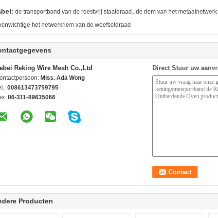
,
abel:
de transportband van de roestvrij staaldraad
de riem van het metaalnetwerk
venwichtige het netwerkriem van de weefseldraad
ontactgegevens
ebei Reking Wire Mesh Co.,Ltd
Direct Stuur uw aanv
ontactpersoon:
Miss. Ada Wong
l.:
008613473759795
ax:
86-311-89635066
ndere Producten