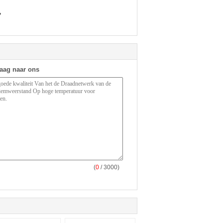
,
raag naar ons
(
0
/ 3000)