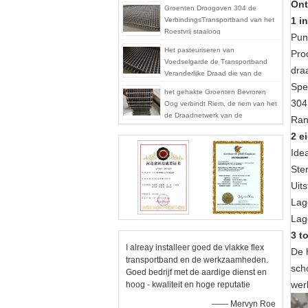
Ont
Groenten Droogoven 304 de
1 i
VerbindingsTransportband van het
Roestvrij staaloog
Pun
Het pasteuriseren van
Pro
Voedselgarde de Transportband
dra
Veranderlijke Draad die van de
Oogverbinding Vlakke Oppervlakte
Spe
het gehakte Groenten Bevroren
uit elkaar plaatsen
304
Oog verbindt Riem, de riem van het
de Draadnetwerk van de
Ran
Voedselrang het Gemakkelijke
2 e
Schoonmaken
Ide
Ste
Uit
Lag
Lag
3 t
I alreay installeer goed de vlakke flex
De 
transportband en de werkzaamheden.
sch
Goed bedrijf met de aardige dienst en
wer
hoog - kwaliteit en hoge reputatie
—— Mervyn Roe