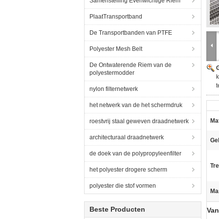
Samenstelling Evenwichtige Riem
PlaatTransportband
De Transportbanden van PTFE
Polyester Mesh Belt
De Ontwaterende Riem van de
G
polyestermodder
k
nylon filternetwerk
het netwerk van de het schermdruk
Mat
roestvrij staal geweven draadnetwerk
architecturaal draadnetwerk
Ge
de doek van de polypropyleenfilter
Tr
het polyester drogere scherm
polyester die stof vormen
Ma
Beste Producten
Van