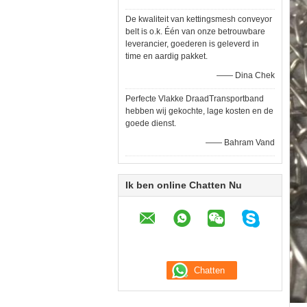
De kwaliteit van kettingsmesh conveyor
belt is o.k. Één van onze betrouwbare
leverancier, goederen is geleverd in
time en aardig pakket.
—— Dina Chek
Perfecte Vlakke DraadTransportband
hebben wij gekochte, lage kosten en de
goede dienst.
—— Bahram Vand
Ik ben online Chatten Nu