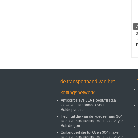
3
B
de transportband van het
kettingsnetwerk
Anticorrosieve 316 Roestvrij staal
Geweven Draaddoek voor
Boldiepvriezer
Het Fruit die van de voedselrang 304
Roestvrij staalketting Mesh Conveyor
Belt drogen
Suikergoed die tot Oven 304 maken
Roestvrij staalketting Mesh Conveyor