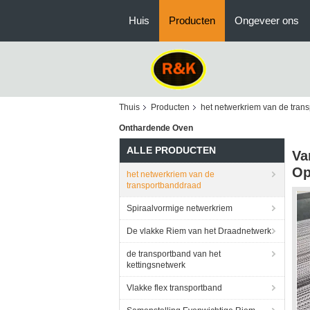
Huis
Producten
Ongeveer ons
Thuis
Producten
het netwerkriem van de tran
Onthardende Oven
ALLE PRODUCTEN
Va
Op
het netwerkriem van de
transportbanddraad
Spiraalvormige netwerkriem
De vlakke Riem van het Draadnetwerk
de transportband van het
kettingsnetwerk
Vlakke flex transportband