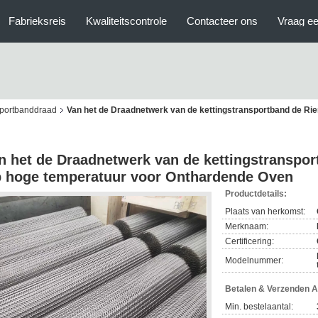
Fabrieksreis
Kwaliteitscontrole
Contacteer ons
Vraag ee
sportbanddraad
Van het de Draadnetwerk van de kettingstransportband de R
n het de Draadnetwerk van de kettingstranspo
 hoge temperatuur voor Onthardende Oven
Productdetails:
Plaats van herkomst:
Merknaam:
Certificering:
Modelnummer:
Betalen & Verzenden 
Min. bestelaantal: