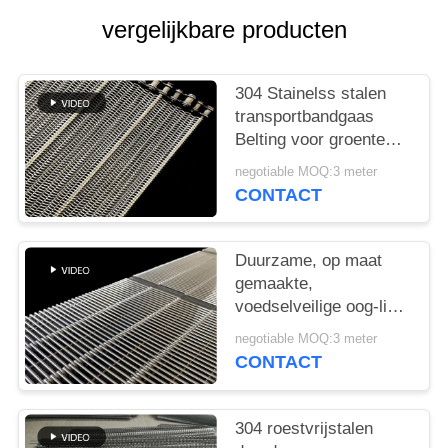
vergelijkbare producten
304 Stainelss stalen
transportbandgaas
Belting voor groente
wasmachine
negotiable MOQ:3 meter
CONTACT
Duurzame, op maat
gemaakte,
voedselveilige oog-link
metalen gaas
negotiable MOQ:3 meter
transportband
CONTACT
304 roestvrijstalen