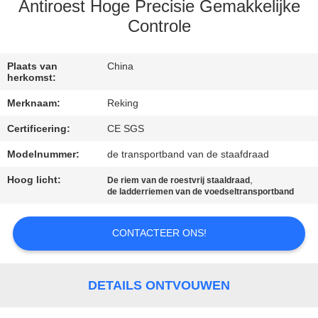
CONTACTEER
Antiroest Hoge Precisie Gemakkelijke
ONS
Controle
NIEUWS
Plaats van
China
herkomst:
Merknaam:
Reking
VERZOEK
Certificering:
CE SGS
OM EEN
Modelnummer:
de transportband van de staafdraad
CITAAT
Hoog licht:
,
De riem van de roestvrij staaldraad
de ladderriemen van de voedseltransportband
SITEMAP
CONTACTEER ONS!
PRIVACY
POLICY
DETAILS ONTVOUWEN