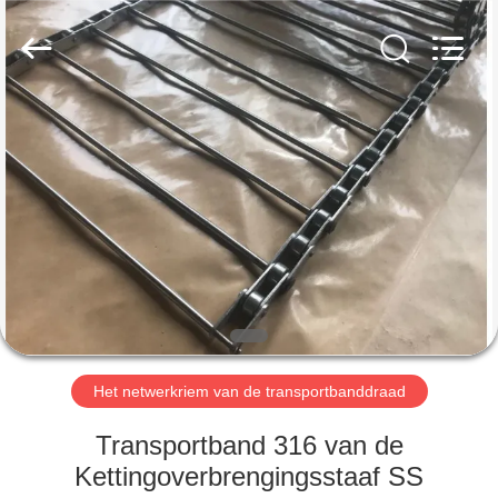
2026
Hebei
Reking
Wire
Mesh
Co.,Ltd.
All
Rights
HUIS
Reserved.
PRODUCTEN
ONGEVEER
ONS
FABRIEKSREIS
Het netwerkriem van de transportbanddraad
KWALITEITSCONTROLE
Transportband 316 van de
Kettingoverbrengingsstaaf SS