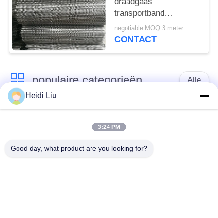
draadgaas
transportband
spiraalvormige
negotiable MOQ:3 meter
draadgaasgordel
CONTACT
populaire categorieën
Alle
Heidi Liu
het netwerkriem van
Spiraalvormige
de
3:24 PM
netwerkriem
transportbanddraad
Good day, what product are you looking for?
De vlakke Riem van
de transportband van
het Draadnetwerk
het kettingsnetwerk
Vlakke flex
Samenstelling
transportband
Evenwichtige Riem