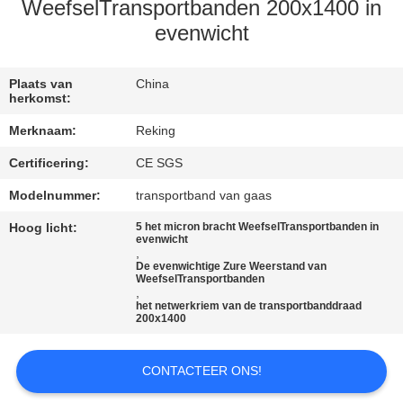
CONTACTEER
WeefselTransportbanden 200x1400 in
ONS
evenwicht
NIEUWS
Plaats van
China
herkomst:
Merknaam:
Reking
VERZOEK
Certificering:
CE SGS
OM EEN
Modelnummer:
transportband van gaas
CITAAT
Hoog licht:
5 het micron bracht WeefselTransportbanden in
evenwicht
,
SITEMAP
De evenwichtige Zure Weerstand van
WeefselTransportbanden
,
het netwerkriem van de transportbanddraad
PRIVACY
200x1400
POLICY
CONTACTEER ONS!