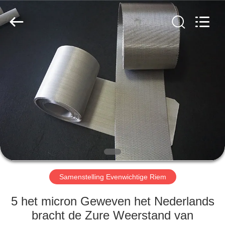
2026
Hebei
Reking
Wire
Mesh
Co.,Ltd.
All
Rights
HUIS
Reserved.
PRODUCTEN
ONGEVEER
ONS
FABRIEKSREIS
Samenstelling Evenwichtige Riem
KWALITEITSCONTROLE
5 het micron Geweven het Nederlands
bracht de Zure Weerstand van