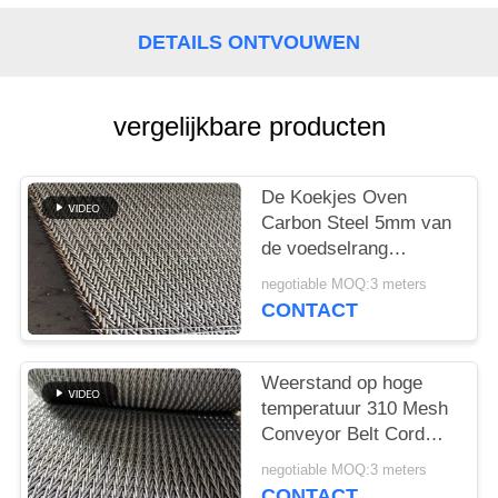
DETAILS ONTVOUWEN
vergelijkbare producten
De Koekjes Oven
Carbon Steel 5mm van
de voedselrang
Samenstellingsriem
negotiable MOQ:3 meters
CONTACT
Weerstand op hoge
temperatuur 310 Mesh
Conveyor Belt Cord
Weave voor het
negotiable MOQ:3 meters
Sinteren van Oven
CONTACT