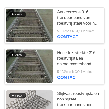
Anti-corrosie 316
transportband van
roestvrij staal voor het
ontdooien van vis en
5-10$/pcs MOQ:1 vierkant
snacks
CONTACT
Hoge treksterkte 316
roestvrijstalen
spiraalroosterband
voor
5-10$/pcs MOQ:1 vierkant
verpakkingsmachines
CONTACT
Slijtvast roestvrijstalen
honingraat
transportband voor