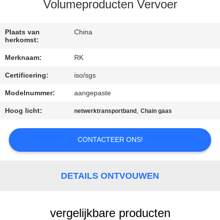
CONTACTEER
Volumeproducten Vervoer
ONS
Plaats van
China
herkomst:
NIEUWS
Merknaam:
RK
Certificering:
iso/sgs
VERZOEK
OM EEN
Modelnummer:
aangepaste
CITAAT
Hoog licht:
,
netwerktransportband
Chain gaas
CONTACTEER ONS!
SITEMAP
PRIVACY
DETAILS ONTVOUWEN
POLICY
vergelijkbare producten