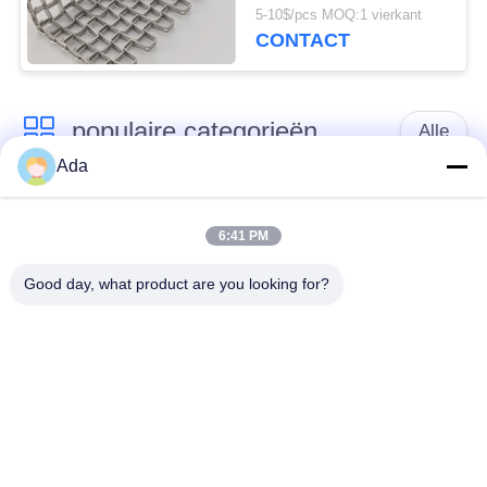
chemische industriële
5-10$/pcs MOQ:1 vierkant
transport
CONTACT
populaire categorieën
Alle
Ada
het netwerkriem van
Spiraalvormige
de
6:41 PM
netwerkriem
transportbanddraad
Good day, what product are you looking for?
De vlakke Riem van
de transportband van
het Draadnetwerk
het kettingsnetwerk
Vlakke flex
Samenstelling
transportband
Evenwichtige Riem