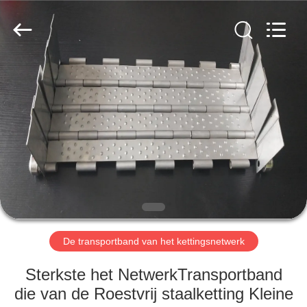
2026
Hebei
Reking
Wire
Mesh
Co.,Ltd.
All
Rights
HUIS
Reserved.
PRODUCTEN
ONGEVEER
ONS
FABRIEKSREIS
De transportband van het kettingsnetwerk
KWALITEITSCONTROLE
Sterkste het NetwerkTransportband
die van de Roestvrij staalketting Kleine