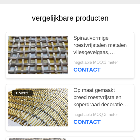
vergelijkbare producten
Spiraalvormige
roestvrijstalen metalen
vliesgevelgaas,
decoratieve
negotiable MOQ:3 meter
hotelgordijnen,
CONTACT
architectonische
geveldecoratie metalen
gaas
Op maat gemaakt
breed roestvrijstalen
koperdraad decoratief
metalen gaas voor het
negotiable MOQ:3 meter
bouwen van
CONTACT
vliesgevels