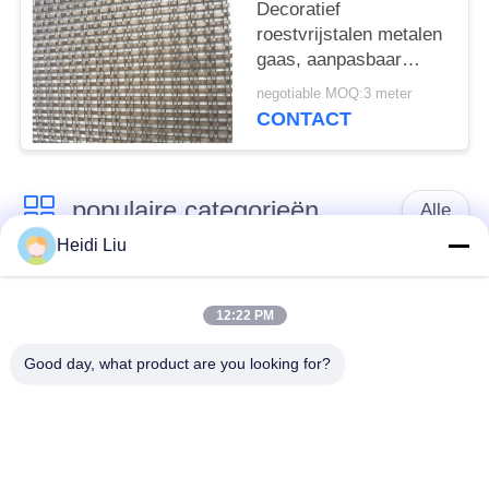
Decoratief
roestvrijstalen metalen
gaas, aanpasbaar
hotel, winkelcentrum
negotiable MOQ:3 meter
en decoratiematerialen
CONTACT
voor gevels
populaire categorieën
Alle
Heidi Liu
het netwerkriem van
Spiraalvormige
de
12:22 PM
netwerkriem
transportbanddraad
Good day, what product are you looking for?
De vlakke Riem van
de transportband van
het Draadnetwerk
het kettingsnetwerk