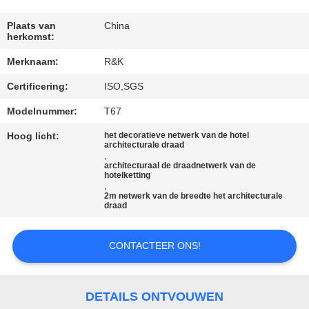
CONTACTEER
ONS
Plaats van
China
herkomst:
Merknaam:
R&K
NIEUWS
Certificering:
ISO,SGS
VERZOEK
Modelnummer:
T67
OM EEN
Hoog licht:
het decoratieve netwerk van de hotel
architecturale draad
CITAAT
,
architecturaal de draadnetwerk van de
hotelketting
,
SITEMAP
2m netwerk van de breedte het architecturale
draad
PRIVACY
CONTACTEER ONS!
POLICY
DETAILS ONTVOUWEN