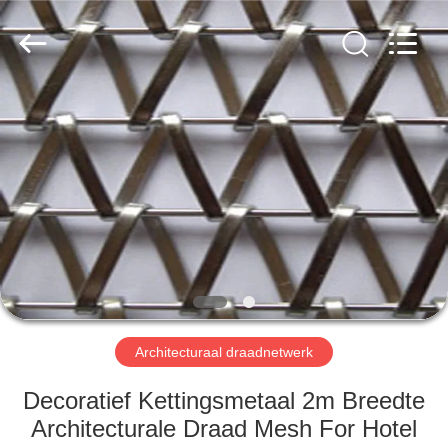
2026
Hebei
Reking
Wire
Mesh
Co.,Ltd.
All
Rights
HUIS
Reserved.
PRODUCTEN
ONGEVEER
ONS
FABRIEKSREIS
Architecturaal draadnetwerk
KWALITEITSCONTROLE
Decoratief Kettingsmetaal 2m Breedte
Architecturale Draad Mesh For Hotel