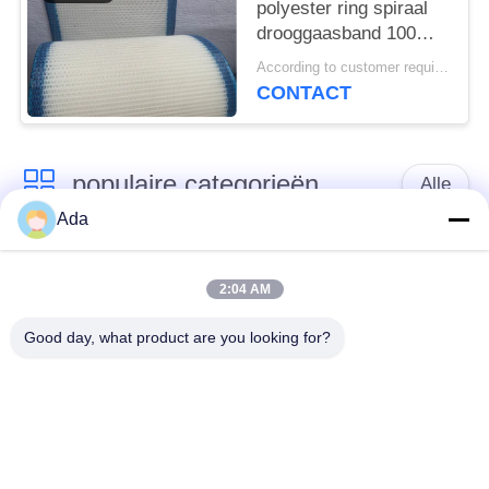
polyester ring spiraal
drooggaasband 100%
polyester
According to customer requirements MOQ:1 meter
filtergaasband,
CONTACT
polyester effen weefsel
gaasband
populaire categorieën
Alle
Ada
het netwerkriem van
Spiraalvormige
de
2:04 AM
netwerkriem
transportbanddraad
Good day, what product are you looking for?
De vlakke Riem van
de transportband van
het Draadnetwerk
het kettingsnetwerk
Vlakke flex
Samenstelling
transportband
Evenwichtige Riem