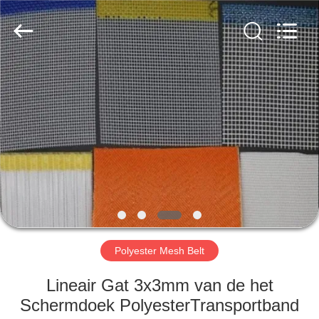
2026
Hebei
Reking
Wire
Mesh
Co.,Ltd.
All
Rights
HUIS
Reserved.
PRODUCTEN
ONGEVEER
ONS
FABRIEKSREIS
Polyester Mesh Belt
KWALITEITSCONTROLE
Lineair Gat 3x3mm van de het
Schermdoek PolyesterTransportband