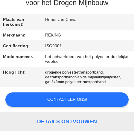
CONTACTEER
voor het Drogen Mijnbouw
ONS
Plaats van
Hebei van China
herkomst:
NIEUWS
Merknaam:
REKING
Certificering:
ISO9001
VERZOEK
OM EEN
Modelnummer:
het netwerkriem van het polyester duidelijke
weefsel
CITAAT
Hoog licht:
,
drogende polyestertransportband
,
de transportband van de mijnbouwpolyester
gat 3x3mm polyestertransportband
SITEMAP
CONTACTEER ONS!
PRIVACY
POLICY
DETAILS ONTVOUWEN