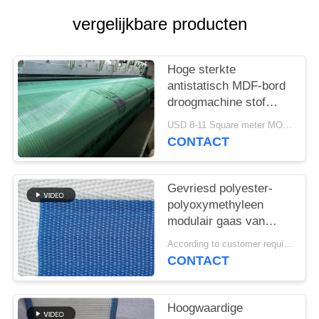
vergelijkbare producten
Hoge sterkte
antistatisch MDF-bord
droogmachine stof
polyester geweven
USD 8-11 Square meter MOQ:1 meter
mesh gordel
CONTACT
Gevriesd polyester-
polyoxymethyleen
modulair gaas van
voedselkwaliteit
According to customer requirements MOQ:1 meter
spiraalverbinding toren
CONTACT
transportmaas platte
aandrijving droogband
Hoogwaardige