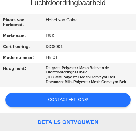
CONTACTEER
Luchtdoordringbaarheid
ONS
Plaats van
Hebei van China
herkomst:
NIEUWS
Merknaam:
R&K
Certificering:
ISO9001
VERZOEK
OM EEN
Modelnummer:
Hh-01
CITAAT
Hoog licht:
De grote Polyester Mesh Belt van de
Luchtdoordringbaarheid
,
,
0.68MM Polyester Mesh Conveyor Belt
Document Mills Polyester Mesh Conveyor Belt
SITEMAP
CONTACTEER ONS!
PRIVACY
POLICY
DETAILS ONTVOUWEN