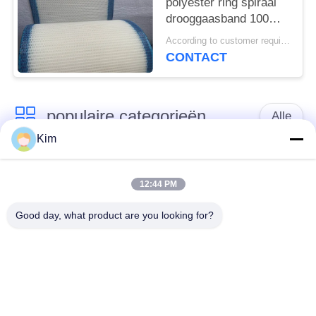
polyester ring spiraal
drooggaasband 100%
polyester
According to customer requirements MOQ:1 meter
filtergaasband,
CONTACT
polyester effen weefsel
gaasband
populaire categorieën
Alle
Kim
het netwerkriem van
Spiraalvormige
de
12:44 PM
netwerkriem
transportbanddraad
Good day, what product are you looking for?
De vlakke Riem van
de transportband van
het Draadnetwerk
het kettingsnetwerk
Vlakke flex
Samenstelling
transportband
Evenwichtige Riem