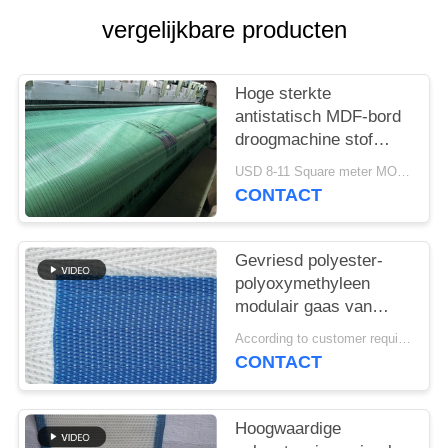
vergelijkbare producten
Hoge sterkte
antistatisch MDF-bord
droogmachine stof
polyester geweven
USD 8-11 Square meter MOQ:1 meter
mesh gordel
CONTACT
Gevriesd polyester-
polyoxymethyleen
modulair gaas van
voedselkwaliteit
According to customer requirements MOQ:1 meter
spiraalverbinding toren
CONTACT
transportmaas platte
aandrijving droogband
Hoogwaardige