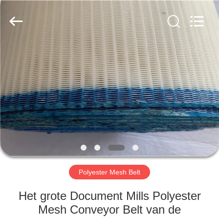
2026
Hebei
Reking
Wire
Mesh
Co.,Ltd.
All
Rights
HUIS
Reserved.
PRODUCTEN
ONGEVEER
ONS
FABRIEKSREIS
Polyester Mesh Belt
KWALITEITSCONTROLE
Het grote Document Mills Polyester
Mesh Conveyor Belt van de