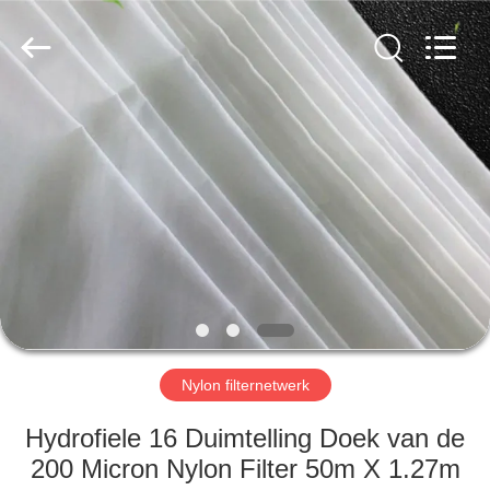
2026
Hebei
Reking
Wire
Mesh
Co.,Ltd.
All
Rights
HUIS
Reserved.
PRODUCTEN
ONGEVEER
ONS
FABRIEKSREIS
Nylon filternetwerk
KWALITEITSCONTROLE
Hydrofiele 16 Duimtelling Doek van de
200 Micron Nylon Filter 50m X 1.27m