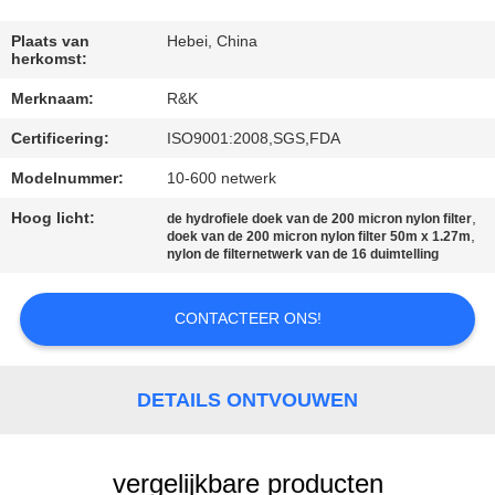
CONTACTEER
ONS
Plaats van
Hebei, China
herkomst:
Merknaam:
R&K
NIEUWS
Certificering:
ISO9001:2008,SGS,FDA
VERZOEK
Modelnummer:
10-600 netwerk
OM EEN
Hoog licht:
,
de hydrofiele doek van de 200 micron nylon filter
,
doek van de 200 micron nylon filter 50m x 1.27m
CITAAT
nylon de filternetwerk van de 16 duimtelling
SITEMAP
CONTACTEER ONS!
PRIVACY
DETAILS ONTVOUWEN
POLICY
vergelijkbare producten