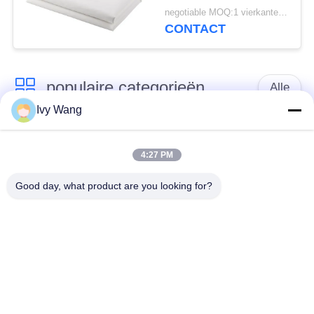
Geweven Net Stof
negotiable MOQ:1 vierkante meter
Filterdoek
CONTACT
populaire categorieën
Alle
Ivy Wang
het netwerkriem van
Spiraalvormige
de
4:27 PM
netwerkriem
transportbanddraad
Good day, what product are you looking for?
De vlakke Riem van
de transportband van
het Draadnetwerk
het kettingsnetwerk
Vlakke flex
Samenstelling
transportband
Evenwichtige Riem