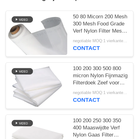
50 80 Micorn 200 Mesh
300 Mesh Food Grade
Verf Nylon Filter Mesh
Geweven Doek Net
negotiable MOQ:1 vierkante meter
Sheet
CONTACT
100 200 300 500 800
micron Nylon Fijnmazig
Filterdoek Zeef voor
Melk Sap Koude
negotiable MOQ:1 vierkante meter
Brouwsel
CONTACT
Voedselveilige
Scheiding Filtergaas
100 200 250 300 350
400 Maaswijdte Verf
Nylon Gaas Filter