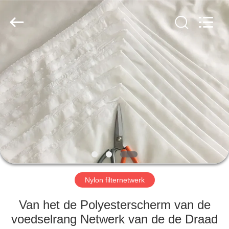
2026
Hebei
Reking
Wire
Mesh
Co.,Ltd.
All
Rights
HUIS
Reserved.
PRODUCTEN
ONGEVEER
ONS
FABRIEKSREIS
Nylon filternetwerk
KWALITEITSCONTROLE
Van het de Polyesterscherm van de
voedselrang Netwerk van de de Draad