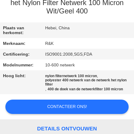
CONTACTEER
het Nylon Filter Netwerk 100 Micron
ONS
Wit/Geel 400
NIEUWS
Plaats van
Hebei, China
herkomst:
Merknaam:
R&K
VERZOEK
Certificering:
ISO9001:2008,SGS,FDA
OM EEN
Modelnummer:
10-600 netwerk
CITAAT
Hoog licht:
,
nylon filternetwerk 100 micron
polyester 400 netwerk van de netwerk het nylon
filter
SITEMAP
,
400 de doek van de netwerkfilter 100 micron
PRIVACY
CONTACTEER ONS!
POLICY
DETAILS ONTVOUWEN