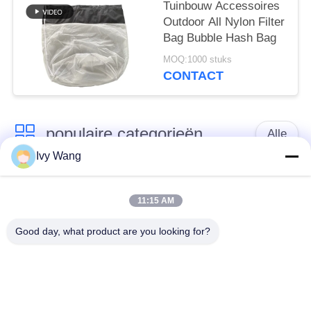
Tuinbouw Accessoires
Outdoor All Nylon Filter
Bag Bubble Hash Bag
MOQ:1000 stuks
CONTACT
populaire categorieën
Alle
Ivy Wang
het netwerkriem van
Spiraalvormige
de
11:15 AM
netwerkriem
transportbanddraad
Good day, what product are you looking for?
De vlakke Riem van
de transportband van
het Draadnetwerk
het kettingsnetwerk