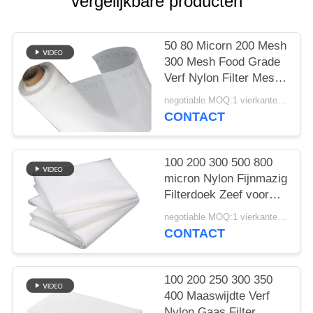
vergelijkbare producten
50 80 Micorn 200 Mesh
300 Mesh Food Grade
Verf Nylon Filter Mesh
Geweven Doek Net
negotiable MOQ:1 vierkante meter
Sheet
CONTACT
100 200 300 500 800
micron Nylon Fijnmazig
Filterdoek Zeef voor
Melk Sap Koude
negotiable MOQ:1 vierkante meter
Brouwsel
CONTACT
Voedselveilige
Scheiding Filtergaas
100 200 250 300 350
400 Maaswijdte Verf
Nylon Gaas Filter