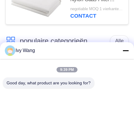
Geweven Net Stof
negotiable MOQ:1 vierkante meter
Filterdoek
CONTACT
populaire categorieën
Alle
Ivy Wang
het netwerkriem van
Spiraalvormige
de
9:39 PM
netwerkriem
transportbanddraad
Good day, what product are you looking for?
De vlakke Riem van
de transportband van
het Draadnetwerk
het kettingsnetwerk
Vlakke flex
Samenstelling
transportband
Evenwichtige Riem