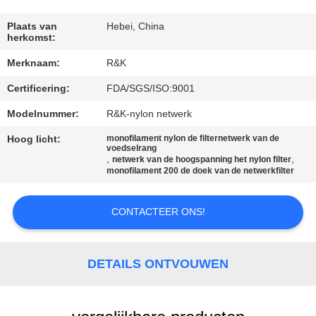
CONTACTEER
ONS
Plaats van
Hebei, China
herkomst:
Merknaam:
R&K
NIEUWS
Certificering:
FDA/SGS/ISO:9001
VERZOEK
Modelnummer:
R&K-nylon netwerk
OM EEN
Hoog licht:
monofilament nylon de filternetwerk van de
voedselrang
CITAAT
,
,
netwerk van de hoogspanning het nylon filter
monofilament 200 de doek van de netwerkfilter
SITEMAP
CONTACTEER ONS!
PRIVACY
DETAILS ONTVOUWEN
POLICY