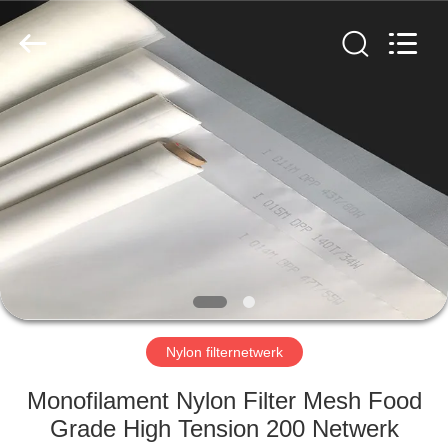
2026
Hebei
Reking
Wire
Mesh
Co.,Ltd.
All
Rights
HUIS
Reserved.
PRODUCTEN
ONGEVEER
ONS
FABRIEKSREIS
Nylon filternetwerk
KWALITEITSCONTROLE
Monofilament Nylon Filter Mesh Food
Grade High Tension 200 Netwerk