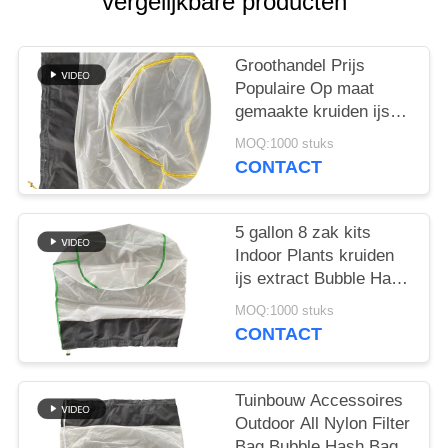
vergelijkbare producten
Groothandel Prijs
Populaire Op maat
gemaakte kruiden ijs
Extractie Alle nylon
MOQ:1000 stuks
Bubble Hash Bag
CONTACT
5 gallon 8 zak kits
Indoor Plants kruiden
ijs extract Bubble Hash
Bag
MOQ:1000 stuks
CONTACT
Tuinbouw Accessoires
Outdoor All Nylon Filter
Bag Bubble Hash Bag