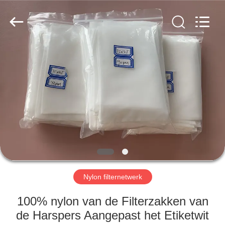
2026
Hebei
Reking
Wire
Mesh
Co.,Ltd.
All
Rights
HUIS
Reserved.
PRODUCTEN
ONGEVEER
ONS
FABRIEKSREIS
Nylon filternetwerk
KWALITEITSCONTROLE
100% nylon van de Filterzakken van
de Harspers Aangepast het Etiketwit