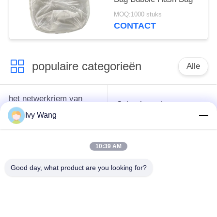
MOQ:1000 stuks
CONTACT
populaire categorieën
Alle
het netwerkriem van
Spiraalvormige
de
netwerkriem
Ivy Wang
transportbanddraad
10:39 AM
De vlakke Riem van
de transportband van
het Draadnetwerk
het kettingsnetwerk
Good day, what product are you looking for?
Vlakke flex
Samenstelling
transportband
Evenwichtige Riem