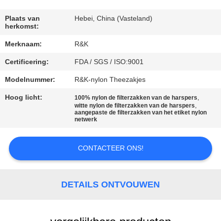
CONTACTEER
ONS
Plaats van
Hebei, China (Vasteland)
herkomst:
Merknaam:
R&K
NIEUWS
Certificering:
FDA / SGS / ISO:9001
VERZOEK
Modelnummer:
R&K-nylon Theezakjes
OM EEN
Hoog licht:
,
100% nylon de filterzakken van de harspers
,
witte nylon de filterzakken van de harspers
CITAAT
aangepaste de filterzakken van het etiket nylon
netwerk
SITEMAP
CONTACTEER ONS!
PRIVACY
DETAILS ONTVOUWEN
POLICY