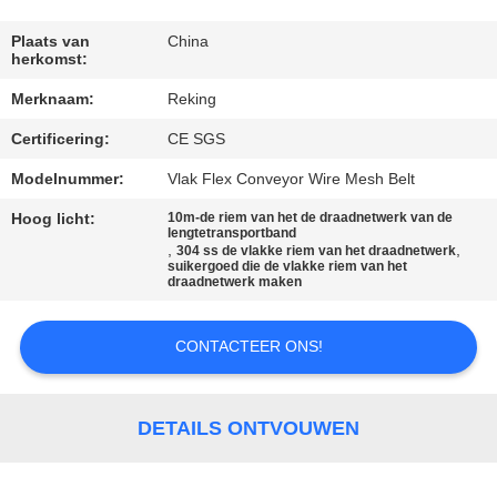
CONTACTEER
ONS
Plaats van
China
herkomst:
Merknaam:
Reking
NIEUWS
Certificering:
CE SGS
VERZOEK
Modelnummer:
Vlak Flex Conveyor Wire Mesh Belt
OM EEN
Hoog licht:
10m-de riem van het de draadnetwerk van de
lengtetransportband
CITAAT
,
,
304 ss de vlakke riem van het draadnetwerk
suikergoed die de vlakke riem van het
draadnetwerk maken
SITEMAP
CONTACTEER ONS!
PRIVACY
POLICY
DETAILS ONTVOUWEN