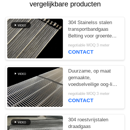
vergelijkbare producten
304 Stainelss stalen
transportbandgaas
Belting voor groente
wasmachine
negotiable MOQ:3 meter
CONTACT
Duurzame, op maat
gemaakte,
voedselveilige oog-link
metalen gaas
negotiable MOQ:3 meter
transportband
CONTACT
304 roestvrijstalen
draadgaas