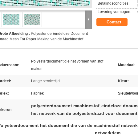
Betalingscondities:
Levering vermogen:
Contact
rote Afbeelding :
Polyester de Eindeloze Document
raad Mesh For Paper Making van de Machinestof
Polyesterdocument die het vormen van stof
oductnaam:
Materiaal:
maken
rdeel:
Lange servicetijd
Kleur:
riek:
Fabriek
Sleutelwoo
polyesterdocument machinestof
eindeloze docum
,
rkeren:
het netwerk van de polyesterdraad voor document
Polyetserdocument het document die van de machinestof netwerk
netwerkriem