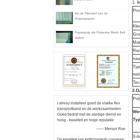
1.
I
Pr
4m de Filterstof van de
Polyesterpers
Kle
Papierpulp die Polyester Mesh Belt
Gro
maken
Mat
Ran
naa
Typ
net
Tec
2.D
Pol
I alreay installeer goed de vlakke flex
transportband en de werkzaamheden.
We
Goed bedrijf met de aardige dienst en
Ty
hoog - kwaliteit en hoge reputatie
—— Mervyn Roe
3-l
De kwaliteit van kettingsmesh conveyor