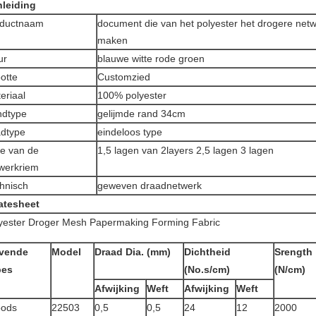
nleiding
oductnaam
document die van het polyester het drogere netw
maken
ur
blauwe witte rode groen
otte
Customzied
eriaal
100% polyester
dtype
gelijmde rand 34cm
dtype
eindeloos type
e van de
1,5 lagen van 2layers 2,5 lagen 3 lagen
werkriem
hnisch
geweven draadnetwerk
atesheet
yester Droger Mesh Papermaking Forming Fabric
vende
Model
Draad Dia. (mm)
Dichtheid
Srength
pes
(No.s/cm)
(N/cm)
Afwijking
Weft
Afwijking
Weft
oods
22503
0,5
0,5
24
12
2000