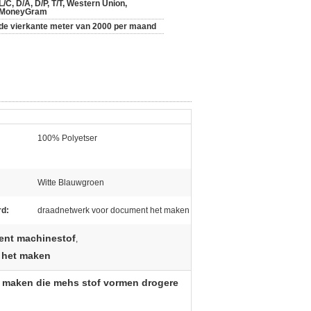
L/C, D/A, D/P, T/T, Western Union,
MoneyGram
de vierkante meter van 2000 per maand
100% Polyetser
Witte Blauwgroen
rd:
draadnetwerk voor document het maken
ent machinestof
,
 het maken
 maken die mehs stof vormen drogere