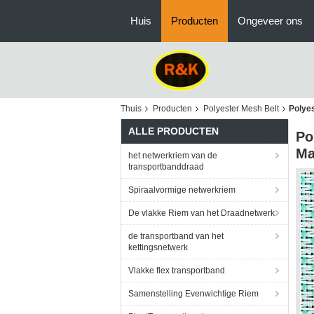
Huis
Producten
Ongeveer ons
Thuis
Producten
Polyester Mesh Belt
Polye
ALLE PRODUCTEN
Po
Ma
het netwerkriem van de
transportbanddraad
Spiraalvormige netwerkriem
De vlakke Riem van het Draadnetwerk
de transportband van het
kettingsnetwerk
Vlakke flex transportband
Samenstelling Evenwichtige Riem