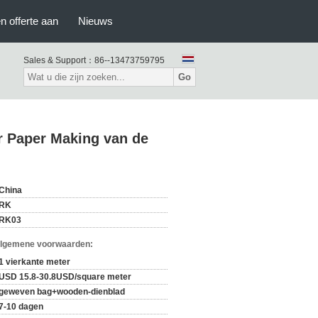
n offerte aan
Nieuws
Sales & Support：
86--13473759795
Go
r Paper Making van de
China
RK
RK03
Algemene voorwaarden:
1 vierkante meter
USD 15.8-30.8USD/square meter
geweven bag+wooden-dienblad
7-10 dagen