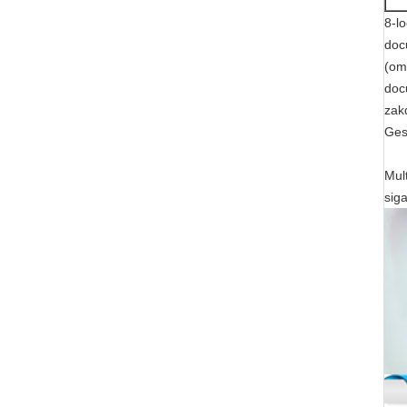
8-l
doc
(om
doc
zak
Ges
Mul
sig