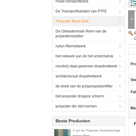
PlaatTransportband
De Transportbanden van PTFE
Polyester Mesh Belt
De Ontwaterende Riem van de
G
polyestermodder
D
nylon filternetwerk
het netwerk van de het schermdruk
Pr
roestvrij staal geweven draadnetwerk
architecturaal draadnetwerk
Voo
de doek van de polypropyleenfilter
Fab
het polyester drogere scherm
polyester die stof vormen
Ma
Beste Producten
4 van de Polyester Spiraalvormige
meters Riem