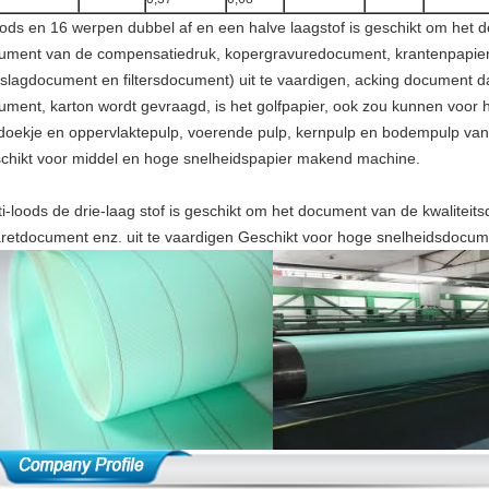
oods en 16 werpen dubbel af en een halve laagstof is geschikt om het d
ument van de compensatiedruk, kopergravuredocument, krantenpapier
slagdocument en filtersdocument) uit te vaardigen, acking document dat 
ument, karton wordt gevraagd, is het golfpapier, ook zou kunnen voor h
doekje en oppervlaktepulp, voerende pulp, kernpulp en bodempulp van
chikt voor middel en hoge snelheidspapier makend machine.
ti-loods de drie-laag stof is geschikt om het document van de kwaliteit
aretdocument enz. uit te vaardigen Geschikt voor hoge snelheidsdoc