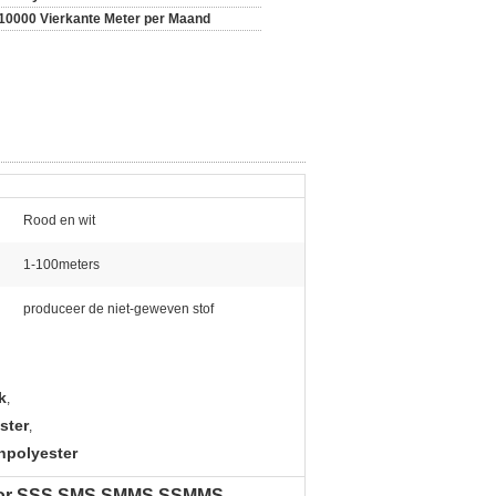
10000 Vierkante Meter per Maand
Rood en wit
1-100meters
produceer de niet-geweven stof
k
,
ster
,
npolyester
t For SSS SMS SMMS SSMMS