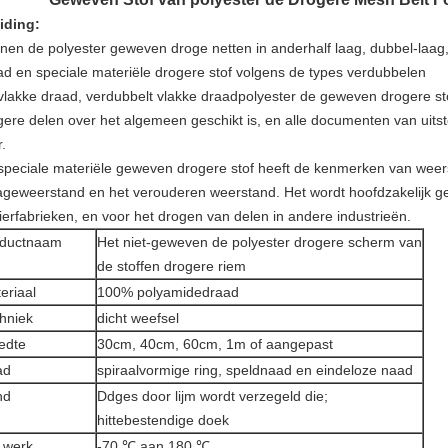
eiding:
nen de polyester geweven droge netten in anderhalf laag, dubbel-laag
ad en speciale materiële drogere stof volgens de types verdubbelen
vlakke draad, verdubbelt vlakke draadpolyester de geweven drogere sto
gere delen over het algemeen geschikt is, en alle documenten van uits
.
speciale materiële geweven drogere stof heeft de kenmerken van wee
jtageweerstand en het verouderen weerstand. Het wordt hoofdzakelijk g
ierfabrieken, en voor het drogen van delen in andere industrieën.
oductnaam
Het niet-geweven de polyester drogere scherm van
de stoffen drogere riem
eriaal
100% polyamidedraad
hniek
dicht weefsel
edte
30cm, 40cm, 60cm, 1m of aangepast
ad
spiraalvormige ring, speldnaad en eindeloze naad
nd
Ddges door lijm wordt verzegeld die;
hittebestendige doek
 werk
-70 ℃ aan 180 ℃