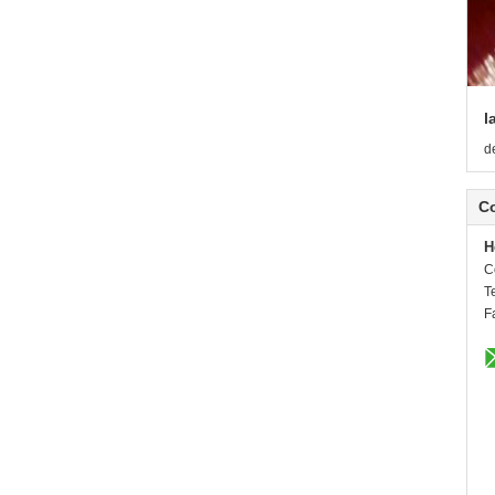
l
d
C
H
C
Te
F