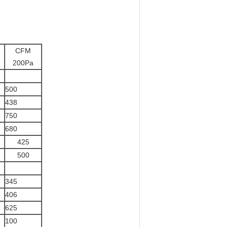
CFM
200Pa
500
438
750
680
425
500
345
406
625
100