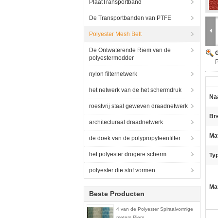
PlaatTransportband
De Transportbanden van PTFE
Polyester Mesh Belt
De Ontwaterende Riem van de
G
polyestermodder
nylon filternetwerk
het netwerk van de het schermdruk
Na
roestvrij staal geweven draadnetwerk
Br
architecturaal draadnetwerk
Mat
de doek van de polypropyleenfilter
het polyester drogere scherm
Ty
polyester die stof vormen
Ma
Beste Producten
4 van de Polyester Spiraalvormige
meters Riem