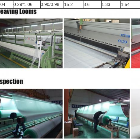
904
0.29*1.06
0.90/0.98
15.2
8.6
1.33
1.54