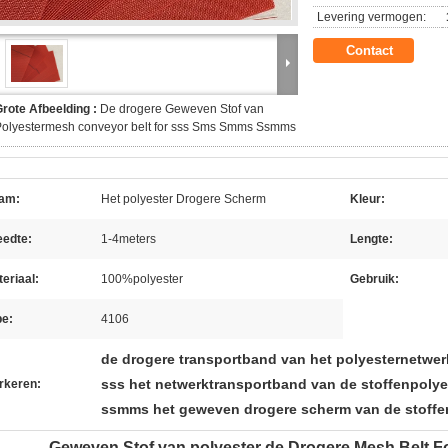
Levering vermogen:
Contact
rote Afbeelding :
De drogere Geweven Stof van
Polyestermesh conveyor belt for sss Sms Smms Ssmms
am:
Het polyester Drogere Scherm
Kleur:
eedte:
1-4meters
Lengte:
eriaal:
100%polyester
Gebruik:
pe:
4106
de drogere transportband van het polyesternetwer
sss het netwerktransportband van de stoffenpolye
rkeren:
ssmms het geweven drogere scherm van de stoffe
Geweven Stof van polyester de Drogere Mesh Bel