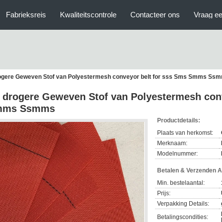
Fabrieksreis
Kwaliteitscontrole
Contacteer ons
Vraag ee
ogere Geweven Stof van Polyestermesh conveyor belt for sss Sms Smms Ss
 drogere Geweven Stof van Polyestermesh conv
mms Ssmms
Productdetails:
Plaats van herkomst:
Merknaam:
Modelnummer:
Betalen & Verzenden 
Min. bestelaantal:
Prijs:
Verpakking Details:
Betalingscondities: