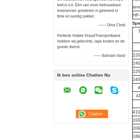
belt is o.k. Één van onze betrouwbare
tem
leverancier, goederen is geleverd in
HP
time en aardig pakket.
Spe
—— Dina Chek
Perfecte Vlakke DraadTransportband
hebben wij gekochte, lage kosten en de
goede dienst.
22
—— Bahram Vand
24
22
Ik ben online Chatten Nu
24
4
410
15
20
18