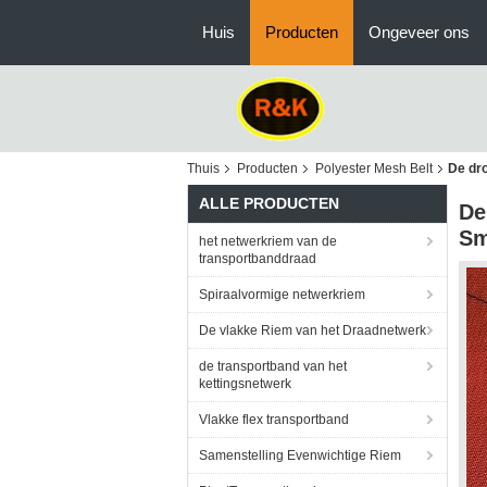
Huis
Producten
Ongeveer ons
Thuis
Producten
Polyester Mesh Belt
De dr
ALLE PRODUCTEN
De
S
het netwerkriem van de
transportbanddraad
Spiraalvormige netwerkriem
De vlakke Riem van het Draadnetwerk
de transportband van het
kettingsnetwerk
Vlakke flex transportband
Samenstelling Evenwichtige Riem