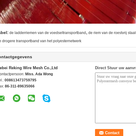
,
abel:
de ladderriemen van de voedseltransportband
de riem van de roestvrij staa
e drogere transportband van het polyesternetwerk
ontactgegevens
ebei Reking Wire Mesh Co.,Ltd
Direct Stuur uw aanv
ontactpersoon:
Miss. Ada Wong
l.:
008613473759795
ax:
86-311-89635066