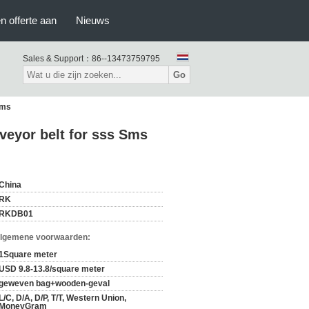
n offerte aan
Nieuws
Sales & Support：
86--13473759795
Go
mms
eyor belt for sss Sms
China
RK
RKDB01
Algemene voorwaarden:
1Square meter
USD 9.8-13.8/square meter
geweven bag+wooden-geval
L/C, D/A, D/P, T/T, Western Union,
MoneyGram