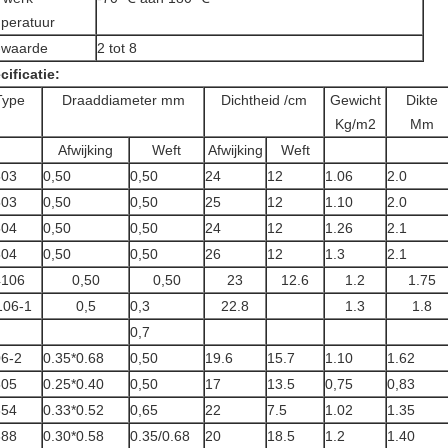
peratuur
-waarde
2 tot 8
cificatie:
Type
Draaddiameter mm
Dichtheid /cm
Gewicht
Dikte
Kg/m2
Mm
Afwijking
Weft
Afwijking
Weft
503
0,50
0,50
24
12
1.06
2.0
503
0,50
0,50
25
12
1.10
2.0
504
0,50
0,50
24
12
1.26
2.1
504
0,50
0,50
26
12
1.3
2.1
4106
0,50
0,50
23
12.6
1.2
1.75
106-1
0,5
0,3
22.8
1.3
1.8
0,7
6-2
0.35*0.68
0,50
19.6
15.7
1.10
1.62
505
0.25*0.40
0,50
17
13.5
0,75
0,83
654
0.33*0.52
0,65
22
7.5
1.02
1.35
688
0.30*0.58
0.35/0.68
20
18.5
1.2
1.40