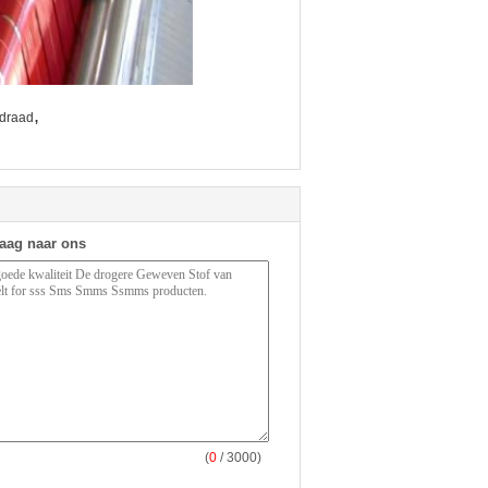
,
ldraad
raag naar ons
(
0
/ 3000)