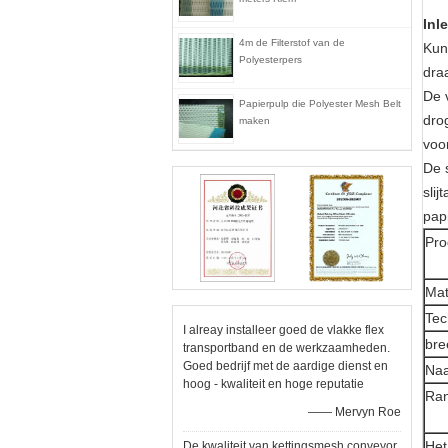
Inl
4m de Filterstof van de
Kun
Polyesterpers
dra
De 
Papierpulp die Polyester Mesh Belt
dro
maken
voor
De 
sli
pap
Pr
Mat
Tec
I alreay installeer goed de vlakke flex
bre
transportband en de werkzaamheden.
Goed bedrijf met de aardige dienst en
Na
hoog - kwaliteit en hoge reputatie
Ra
—— Mervyn Roe
Het
De kwaliteit van kettingsmesh conveyor