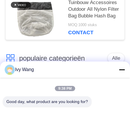
Tuinbouw Accessoires
Outdoor All Nylon Filter
Bag Bubble Hash Bag
MOQ:1000 stuks
CONTACT
populaire categorieën
Alle
Ivy Wang
het netwerkriem van
Spiraalvormige
de
9:38 PM
netwerkriem
transportbanddraad
Good day, what product are you looking for?
De vlakke Riem van
de transportband van
het Draadnetwerk
het kettingsnetwerk