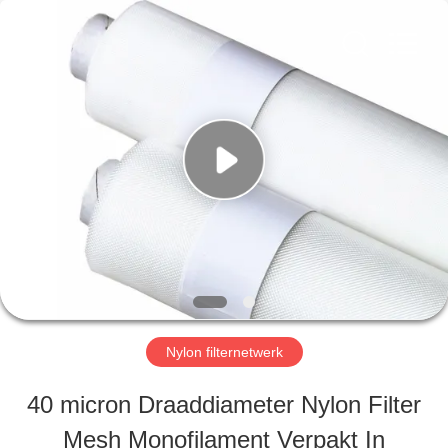
2026
Hebei
Reking
Wire
Mesh
Co.,Ltd.
HUIS
All
Rights
Reserved.
PRODUCTEN
ONGEVEER
ONS
Nylon filternetwerk
FABRIEKSREIS
40 micron Draaddiameter Nylon Filter
Mesh Monofilament Verpakt In
KWALITEITSCONTROLE