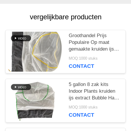
PRIVACY
vergelijkbare producten
POLICY
Groothandel Prijs
Populaire Op maat
gemaakte kruiden ijs
Extractie Alle nylon
MOQ:1000 stuks
Bubble Hash Bag
CONTACT
5 gallon 8 zak kits
Indoor Plants kruiden
ijs extract Bubble Hash
Bag
MOQ:1000 stuks
CONTACT