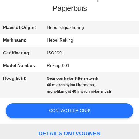
Papierbuis
CONTACTEER
Place of Origin:
Hebei shijiazhuang
ONS
Merknaam:
Hebei Reking
Certificering:
ISO9001
NIEUWS
Model Number:
Reking-001
VERZOEK
Hoog licht:
,
Geurloos Nylon Filternetwerk
,
40 micron nylon filtermaas
OM EEN
monofilament 40 micron nylon mesh
CITAAT
CONTACTEER ONS!
SITEMAP
DETAILS ONTVOUWEN