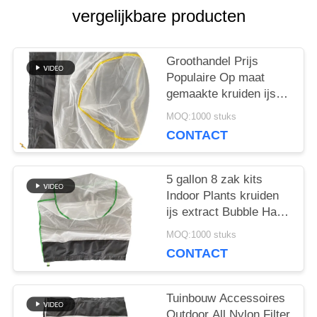
vergelijkbare producten
PRIVACY
POLICY
Groothandel Prijs
Populaire Op maat
gemaakte kruiden ijs
Extractie Alle nylon
MOQ:1000 stuks
Bubble Hash Bag
CONTACT
5 gallon 8 zak kits
Indoor Plants kruiden
ijs extract Bubble Hash
Bag
MOQ:1000 stuks
CONTACT
Tuinbouw Accessoires
Outdoor All Nylon Filter