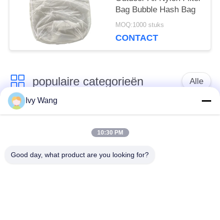
Bag Bubble Hash Bag
MOQ:1000 stuks
CONTACT
populaire categorieën
Alle
Ivy Wang
het netwerkriem van
Spiraalvormige
de
10:30 PM
netwerkriem
transportbanddraad
Good day, what product are you looking for?
De vlakke Riem van
de transportband van
het Draadnetwerk
het kettingsnetwerk
Vlakke flex
Samenstelling