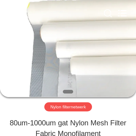
2026
Hebei
Reking
Wire
Mesh
Co.,Ltd.
HUIS
All
Rights
Reserved.
PRODUCTEN
ONGEVEER
ONS
Nylon filternetwerk
FABRIEKSREIS
80um-1000um gat Nylon Mesh Filter
Fabric Monofilament
KWALITEITSCONTROLE