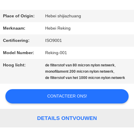
Place of Origin:
Hebei shijiazhuang
CONTACTEER
Merknaam:
Hebei Reking
ONS
Certificering:
ISO9001
Model Number:
Reking-001
NIEUWS
Hoog licht:
,
de filterstof van 80 micron nylon netwerk
,
monofilament 200 micron nylon netwerk
VERZOEK
de filterstof van het 1000 micron nylon netwerk
OM EEN
CONTACTEER ONS!
CITAAT
DETAILS ONTVOUWEN
SITEMAP