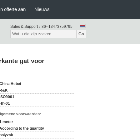
n offerte aan
Nieuws
Sales & Support：
86--13473759795
Go
rkante gat voor
China Hebei
R&K
ISO9001
Hh-01
Algemene voorwaarden:
1 meter
According to the quantity
polyzak