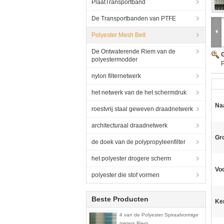
PlaatTransportband
De Transportbanden van PTFE
Polyester Mesh Belt
De Ontwaterende Riem van de
G
polyestermodder
P
nylon filternetwerk
het netwerk van de het schermdruk
Na
roestvrij staal geweven draadnetwerk
architecturaal draadnetwerk
Gro
de doek van de polypropyleenfilter
het polyester drogere scherm
Voo
polyester die stof vormen
Beste Producten
Ke
4 van de Polyester Spiraalvormige
meters Riem