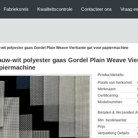
Fabrieksreis
Kwaliteitscontrole
Contacteer ons
Vraag ee
wit polyester gaas Gordel Plain Weave Vierkante gat voor papiermachine
auw-wit polyester gaas Gordel Plain Weave Vie
piermachine
Productdetails:
Plaats van herkomst:
Merknaam:
Certificering:
Modelnummer:
Betalen & Verzenden 
Min. bestelaantal:
Prijs:
Verpakking Details: