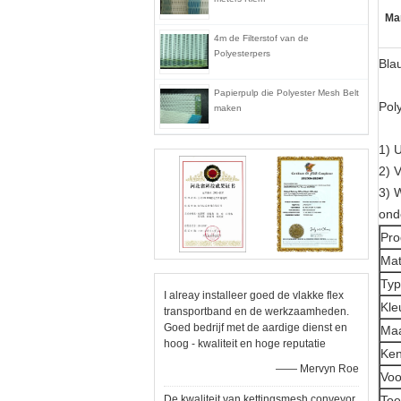
Ma
4m de Filterstof van de
Polyesterpers
Bla
Papierpulp die Polyester Mesh Belt
Pol
maken
1) 
2) 
3) 
ond
Pr
Mat
Ty
I alreay installeer goed de vlakke flex
Kle
transportband en de werkzaamheden.
Goed bedrijf met de aardige dienst en
Ma
hoog - kwaliteit en hoge reputatie
Ke
—— Mervyn Roe
Voo
De kwaliteit van kettingsmesh conveyor
Toe