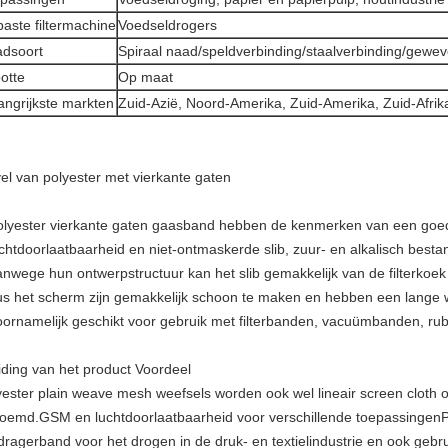
aste filtermachine
Voedseldrogers
dsoort
Spiraal naad/speldverbinding/staalverbinding/gewe
otte
Op maat
angrijkste markten
Zuid-Azië, Noord-Amerika, Zuid-Amerika, Zuid-Afrik
el van polyester met vierkante gaten
olyester vierkante gaten gaasband hebben de kenmerken van een goe
uchtdoorlaatbaarheid en niet-ontmaskerde slib, zuur- en alkalisch besta
anwege hun ontwerpstructuur kan het slib gemakkelijk van de filterkoe
us het scherm zijn gemakkelijk schoon te maken en hebben een lange w
oornamelijk geschikt voor gebruik met filterbanden, vacuümbanden, r
eiding van het product Voordeel
yester plain weave mesh weefsels worden ook wel lineair screen cloth 
oemd.GSM en luchtdoorlaatbaarheid voor verschillende toepassingenPo
 dragerband voor het drogen in de druk- en textielindustrie en ook gebru