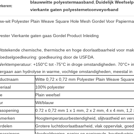
blauwwitte polyestermaasband
Duidelijk Weefselp
,
rkeren:
vierkante gaten polyesternetconveyorband
uw-wit Polyester Plain Weave Square Hole Mesh Gordel Voor Papierma
yester Vierkante gaten gaas Gordel Product Inleiding
Uitstekende chemische, thermische en hoge doorlaatbaarheid voor mak
Voedselgoedkeuring: goedkeuring door de USFDA.
Werktemperatuur: +150°C tot -75°C in droge omstandigheden. 70°C+ in
ergaan aan hydrolyse in warme, vochtige omstandigheden, meestal in
oductnaam
Witte 0,72 x 0,72 mm Polyester Plain Weave Square
eriaal
100% polyester
pe
Plain weefsel
ur
Wit/blauw
asopening
0.72 x 0,72 mm 1 x 1 mm, 2 x 2 mm, 4 x 4 mm, 1,2
nmerken
Hoogtemperatuurbestendigheid, slijtvastheid en ver
rdelen
Grotere luchtdoorlaatbaarheid, vlak oppervlak, goede
passingen
Voedseldroging, papier en papierpulp, houtindustrie