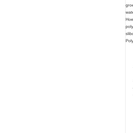
groe
wate
Hoe
pol
slib
Pol