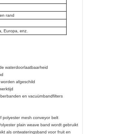
ven rand
a, Europa, enz.
de waterdoorlaatbaarheid
nd
k worden afgeschild
erktijd
ubberbanden en vacuümbandfilters
of polyester mesh conveyor belt
lyester plain weave band wordt gebruikt
ikt als ontwateringsband voor fruit en