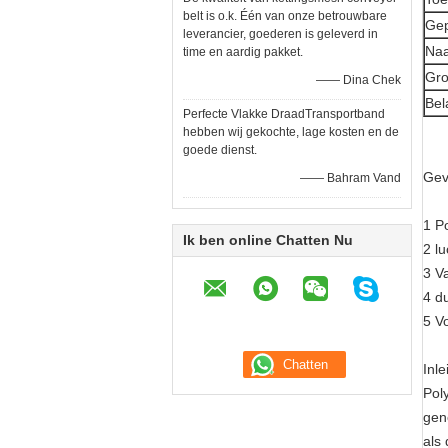
belt is o.k. Één van onze betrouwbare
Gep
leverancier, goederen is geleverd in
Naa
time en aardig pakket.
Gro
—— Dina Chek
Bel
Perfecte Vlakke DraadTransportband
hebben wij gekochte, lage kosten en de
goede dienst.
Gev
—— Bahram Vand
1 P
Ik ben online Chatten Nu
2 l
3 V
4 d
5 V
Inl
Pol
gen
als