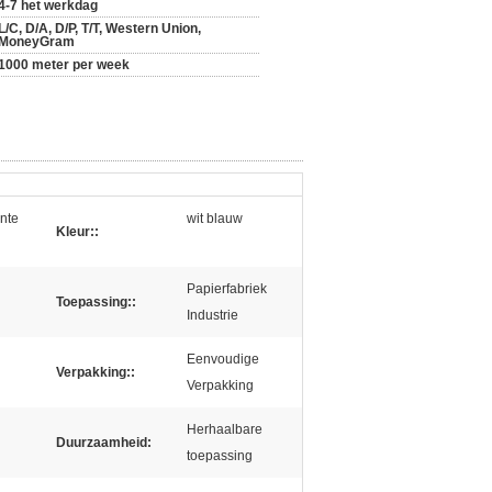
4-7 het werkdag
L/C, D/A, D/P, T/T, Western Union,
MoneyGram
1000 meter per week
ante
wit blauw
Kleur::
Papierfabriek
Toepassing::
Industrie
Eenvoudige
Verpakking::
Verpakking
Herhaalbare
Duurzaamheid:
toepassing