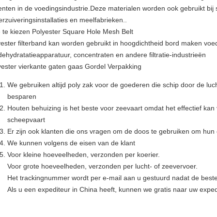
nten in de voedingsindustrie.Deze materialen worden ook gebruikt bij sc
rzuiveringsinstallaties en meelfabrieken..
 te kiezen Polyester Square Hole Mesh Belt
yester filterband kan worden gebruikt in hoogdichtheid bord maken voe
dehydratatieapparatuur, concentraten en andere filtratie-industrieën
yester vierkante gaten gaas Gordel Verpakking
We gebruiken altijd poly zak voor de goederen die schip door de luch
besparen
Houten behuizing is het beste voor zeevaart omdat het effectief ka
scheepvaart
Er zijn ook klanten die ons vragen om de doos te gebruiken om hun
We kunnen volgens de eisen van de klant
Voor kleine hoeveelheden, verzonden per koerier.
Voor grote hoeveelheden, verzonden per lucht- of zeevervoer.
Het trackingnummer wordt per e-mail aan u gestuurd nadat de bestel
Als u een expediteur in China heeft, kunnen we gratis naar uw exped