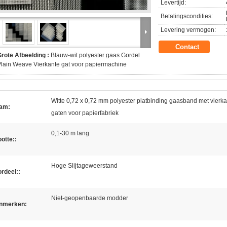
Levertijd:
Betalingscondities:
Levering vermogen:
Contact
rote Afbeelding :
Blauw-wit polyester gaas Gordel
lain Weave Vierkante gat voor papiermachine
Witte 0,72 x 0,72 mm polyester platbinding gaasband met vierk
am:
gaten voor papierfabriek
0,1-30 m lang
otte::
Hoge Slijtageweerstand
rdeel::
Niet-geopenbaarde modder
nmerken: