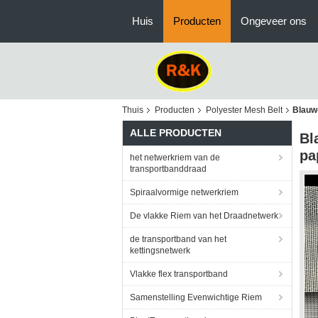
Huis
Producten
Ongeveer ons
Thuis
Producten
Polyester Mesh Belt
Blauw-
ALLE PRODUCTEN
Bl
pa
het netwerkriem van de
transportbanddraad
Spiraalvormige netwerkriem
De vlakke Riem van het Draadnetwerk
de transportband van het
kettingsnetwerk
Vlakke flex transportband
Samenstelling Evenwichtige Riem